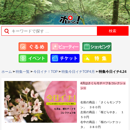
ホーム
>
特集一覧
>
今日イチ！TOP
>
特集今日イチTOP4月
> 特集今日イチ4.24
4月はさくらモチーフをコレクショ
ン☆
右前の商品：「さくらモンブラ
ン」 ３６０円
左前の商品：「桜どらやき」 １
５０円
右中の商品：「桜のパンナコッ
タ」 ３８０円