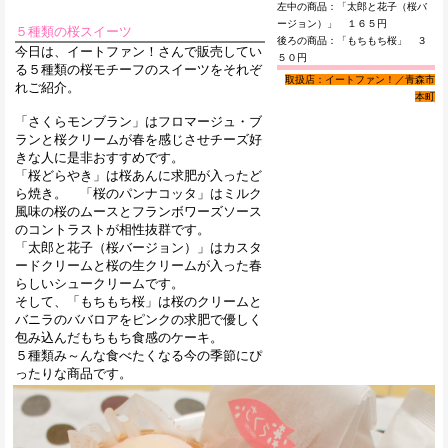
左中の商品：「太郎と花子（桜バ
ージョン）」 １６５円
５種類の桜スイーツ
後ろの商品：「もちもち桜」 ３
今日は、イートファン！さんで販売してい
５０円
る５種類の桜モチーフのスイーツをそれぞ
取扱店：イートファン！／青森市
れご紹介。
本町
「さくらモンブラン」はフロマージュ・ブ
ランと桜クリームが春を感じさせチーズ好
きな人に是非おすすめです。
「桜どらやき」は桜あんに求肥が入ったど
ら焼き。 「桜のパンナコッタ」はミルク
風味の桜のムースとフランボワーズソース
のコントラストが相性抜群です。
「太郎と花子（桜バージョン）」はカスタ
ードクリームと桜の生クリームが入った春
らしいシュークリームです。
そして、「もちもち桜」は桜のクリームと
バニラのババロアをピンクの求肥で優しく
包み込んだもちもち食感のケーキ。
５種類み～んな食べたくなる今の季節にぴ
ったりな商品です。