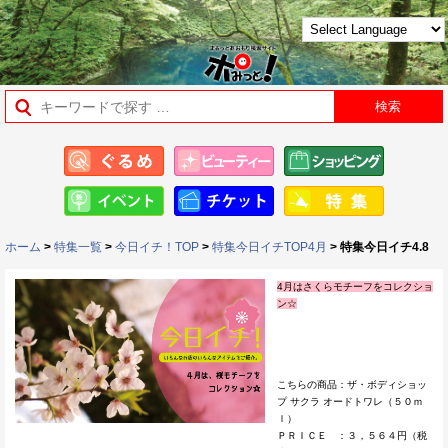
ホーム
>
特集一覧
>
今日イチ！TOP
>
特集今日イチTOP4月
> 特集今日イチ4.8
4月はさくらモチーフをコレクショ
ン☆
こちらの商品：ザ・ボディショッ
プ サクラ オードトワレ（５０ｍ
ｌ）
ＰＲＩＣＥ ：３，５６４円（税