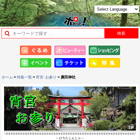
ホーム
>
特集一覧
>
宵宮･お参り
> 廣田神社
– ひろたじんじゃ –