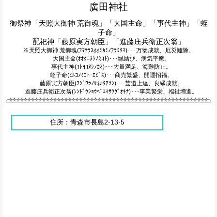
廣田神社
御祭神「天照大御神 荒御魂」「大国主命」「事代主神」「蛭
子命」
配祀神「藤原実方朝臣」「進藤庄兵衛正次翁」
※天照大御神 荒御魂(ｱﾏﾃﾗｽｵｵﾐｶﾐﾉｱﾗﾐﾀﾏ)･･･万物成就、厄災難除。
大国主命(ｵｵｸﾆﾇｼﾉﾐｺﾄ)･･･縁結び、病気平癒。
事代主神(ｺﾄﾖﾛﾇｼﾉｶﾐ)･･･大量満足、海難防止。
蛭子命(ﾋﾙｺﾉﾐｺﾄ･ｴﾋﾞｽ)･･･商売繁盛、開運招福。
藤原実方朝臣(ﾌｼﾞﾜﾗﾉｻﾈｶﾀｱｿﾝ)･･･芸道上達、良縁成就。
進藤庄兵衛正次翁(ｼﾝﾄﾞｳｼｮｳﾍﾞｴﾏｻﾂｸﾞｵｷﾅ)･･･事業繁栄、福祉増進。
住所：青森市長島2-13-5