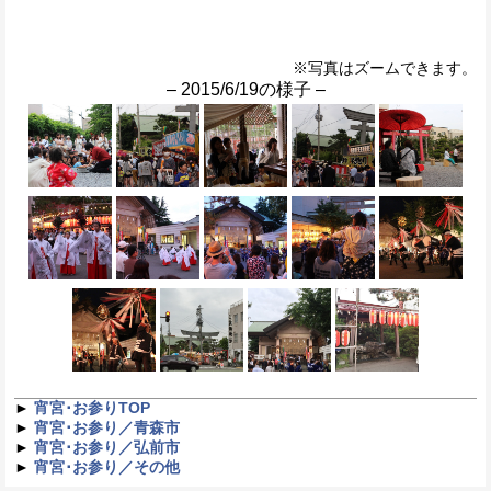
※写真はズームできます。
– 2015/6/19の様子 –
►
宵宮･お参りTOP
►
宵宮･お参り／青森市
►
宵宮･お参り／弘前市
►
宵宮･お参り／その他