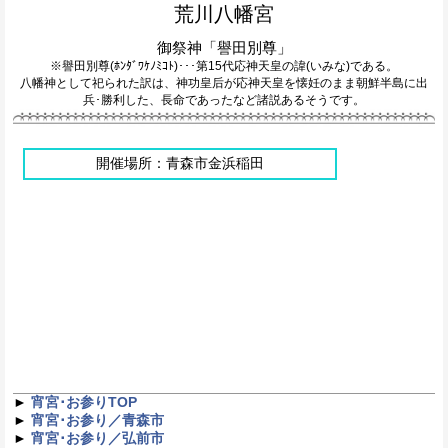
荒川八幡宮
御祭神「譽田別尊」
※譽田別尊(ﾎﾝﾀﾞﾜｹﾉﾐｺﾄ)･･･第15代応神天皇の諱(いみな)である。
八幡神として祀られた訳は、神功皇后が応神天皇を懐妊のまま朝鮮半島に出
兵･勝利した、長命であったなど諸説あるそうです。
開催場所：青森市金浜稲田
►
宵宮･お参りTOP
►
宵宮･お参り／青森市
►
宵宮･お参り／弘前市