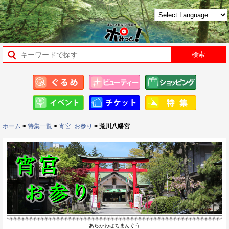
ホーム
>
特集一覧
>
宵宮･お参り
> 荒川八幡宮
– あらかわはちまんぐう –