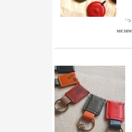
「つ
MICH