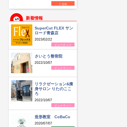
ぐるめ
新着情報
SuperCut FLEX サン
ロード青森店
2023/02/22
ビューティー
さいとう整骨院
2022/10/07
ビューティー
リラクゼーション&痩
身サロン りたのここ
ろ
2022/10/07
ビューティー
造形教室 CoBaCo
2020/07/07