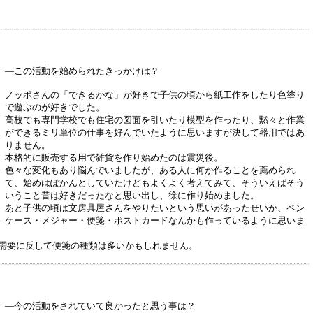
―この活動を始められたきっかけは？
ノッポさんの「できるかな」が好きで子供の頃から紙工作をしたり色塗り
で遊ぶのが好きでした。
高校でも専門学校でも住宅の図面を引いたり模型を作ったり、黙々と作業
ができるミリ単位の仕事を好んでいたように思いますが決して器用ではあ
りません。
本格的に販売する用で雑貨を作り始めたのは震災後。
色々な変化もあり悩んでいましたが、ある人に何か作ることを薦められ
て、始めはぽかんとしていたけどもよくよく考えてみて、そういえばそう
いうこと昔は好きだったなと思い出し、徐に作り始めました。
あと子供の頃は文房具屋さんをやりたいという思いがあったせいか、ペン
ケース・メジャー・便箋・ポストカードなんかも作っているように思いま
需要に反して便箋の種類は多いかもしれません。
―今の活動をされていて良かったと思う事は？