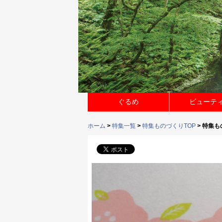
ぐるめ
ビューテ
ホーム
>
特集一覧
>
特集ものづくりTOP
> 特集もの