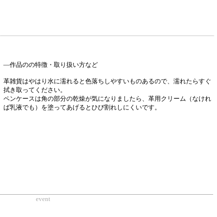
―作品のの特徴・取り扱い方など
革雑貨はやはり水に濡れると色落ちしやすいものあるので、濡れたらすぐ
拭き取ってください。
ペンケースは角の部分の乾燥が気になりましたら、革用クリーム（なけれ
ば乳液でも）を塗ってあげるとひび割れしにくいです。
event