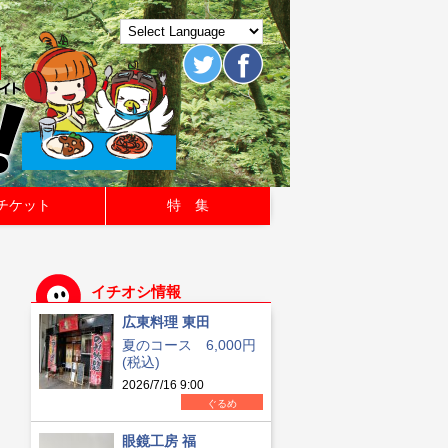
チケット
特 集
イチオシ情報
広東料理 東田
夏のコース 6,000円
(税込)
2026/7/16 9:00
ぐるめ
眼鏡工房 福