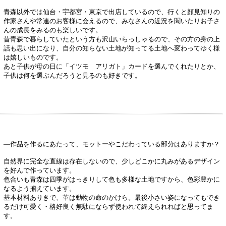
青森以外では仙台・宇都宮・東京で出店しているので、行くと顔見知りの
作家さんや常連のお客様に会えるので、みなさんの近況を聞いたりお子さ
んの成長をみるのも楽しいです。
昔青森で暮らしていたという方も沢山いらっしゃるので、その方の身の上
話も思い出になり、自分の知らない土地が知ってる土地へ変わってゆく様
は嬉しいものです。
あと子供が母の日に「イツモ アリガト」カードを選んでくれたりとか、
子供は何を選ぶんだろうと見るのも好きです。
―作品を作るにあたって、モットーやこだわっている部分はありますか？
自然界に完全な直線は存在しないので、少しどこかに丸みがあるデザイン
を好んで作っています。
色合いも青森は四季がはっきりして色も多様な土地ですから、色彩豊かに
なるよう揃えています。
基本材料ありきで、革は動物の命のかけら。最後小さい姿になってもでき
るだけ可愛く・格好良く無駄にならず使われて終えられればと思ってま
す。