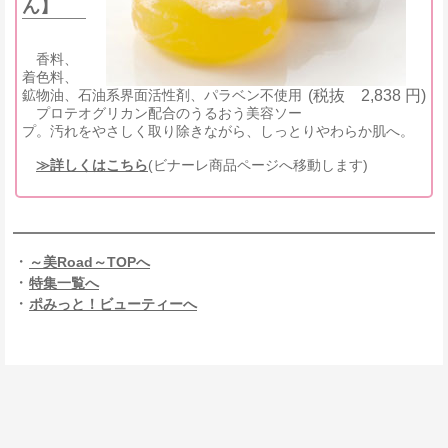
ん】
香料、
着色料、
鉱物油、石油系界面活性剤、パラベン不使用
(税抜 2,838 円)
プロテオグリカン配合のうるおう美容ソー
プ。汚れをやさしく取り除きながら、しっとりやわらか肌へ。
≫詳しくはこちら
(ビナーレ商品ページへ移動します)
・
～美Road～TOPへ
・
特集一覧へ
・
ポみっと！ビューティーへ