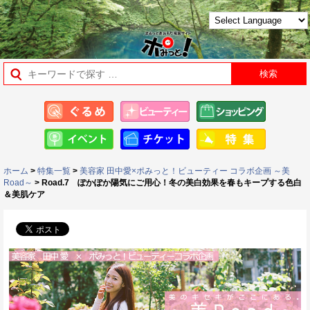
ホーム
>
特集一覧
>
美容家 田中愛×ポみっと！ビューティー コラボ企画 ～美
Road～
> Road.7 ぽかぽか陽気にご用心！冬の美白効果を春もキープする色白
＆美肌ケア