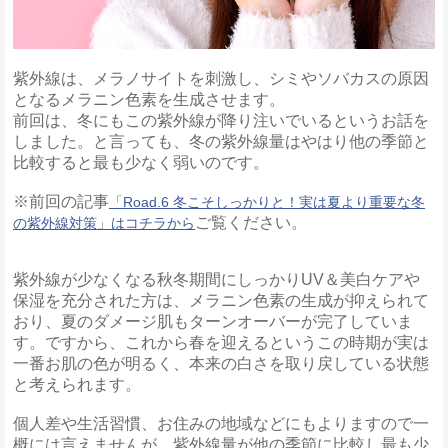
紫外線は、メラノサイトを刺激し、シミやソバカスの原因
となるメラニン色素を生成させます。
前回は、冬にもこの紫外線が降り注いでいるというお話を
しました。と言っても、冬の紫外線量はやはり他の季節と
比較すると最も少なく弱いのです。
※前回の記事
「Road.6 冬こそしっかりと！実は夏より重要な冬
ご覧ください。
の紫外線対策」はコチラから
紫外線が少なくなる秋冬期間にしっかりUV＆美白ケアや
保湿を充分された方は、メラニン色素の生成が抑えられて
おり、夏のダメージ肌もターンオーバーが完了していま
す。ですから、これから春を迎えるというこの時期が実は
一番お肌の色が明るく、本来の白さを取り戻している状態
と考えられます。
個人差や生活習慣、お住みの地域などにもよりますので一
概には言えませんが、紫外線量が他の季節に比較し最も少