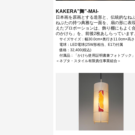
KAKERA”舞”-MAI-
日本画を原画とする造形と、伝統的なね
ねぶたの持つ典雅な一面を、扇の形に表
えたプロポーションは、飾り棚にもよく
のかけら」を、前後2枚あしらっています
サイズサイズ：幅30.0cm×奥行き11.0cm×高さ1
電球：LED電球(25W形相当、E17)付属
価格：32,400(税込)
付属品：「かけら使用証明書兼フォトブック
＜ネブタ・スタイル有限責任事業組合＞