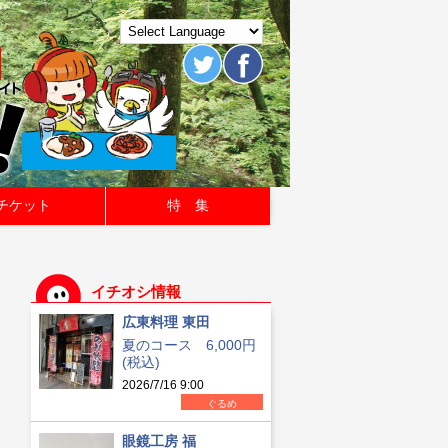
チケット
特 集
イチオシ情報
広東料理 東田
夏のコース 6,000円
(税込)
2026/7/16 9:00
ぐるめ
眼鏡工房 福