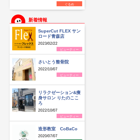
ぐるめ
新着情報
SuperCut FLEX サン
ロード青森店
2023/02/22
ビューティー
さいとう整骨院
2022/10/07
ビューティー
リラクゼーション&痩
身サロン りたのここ
ろ
2022/10/07
ビューティー
造形教室 CoBaCo
2020/07/07