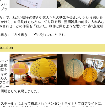
の
ー入り
トブッ
けら」で、ねぶた囃子の響きや跳人たちの熱気を伝えたいという思いを
「かけら」の選別はもちろん、切り取る形、照明器具の前後に入れ込む
み合わせ…どの作業も「ねぶた」制作と同じような思いで1点1点完成
墨書き」「ろう書き」「色づけ」のことです。
ration
インスパ
生み出
基盤を
とをめ
たらん
プロダ
ボレー
ア照明として表現しました。
「スチール」によって構成されたペンダントライトとフロアライトに、