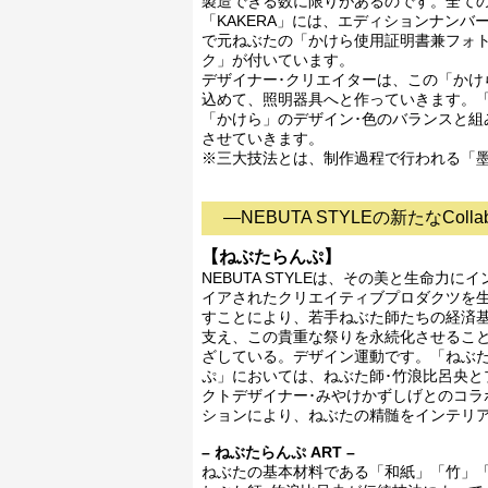
製造できる数に限りがあるのです。全て
「KAKERA」には、エディションナンバ
で元ねぶたの「かけら使用証明書兼フォ
ク」が付いています。
デザイナー･クリエイターは、この「か
込めて、照明器具へと作っていきます。
「かけら」のデザイン･色のバランスと組
させていきます。
※三大技法とは、制作過程で行われる「
―NEBUTA STYLEの新たなCollabo
【ねぶたらんぷ】
NEBUTA STYLEは、その美と生命力に
イアされたクリエイティブプロダクツを
すことにより、若手ねぶた師たちの経済
支え、この貴重な祭りを永続化させるこ
ざしている。デザイン運動です。「ねぶ
ぷ」においては、ねぶた師･竹浪比呂央と
クトデザイナー･みやけかずしげとのコラ
ションにより、ねぶたの精髄をインテリ
– ねぶたらんぷ ART –
ねぶたの基本材料である「和紙」「竹」