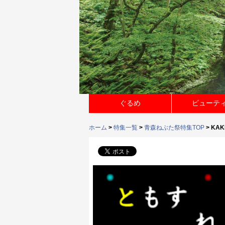
ぐるめ
ビューテ
ホーム
>
特集一覧
>
青森ねぶた祭特集TOP
> KA