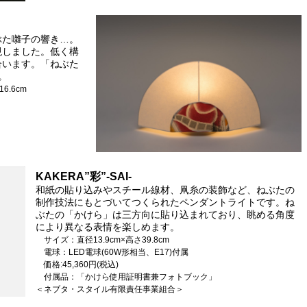
ぶた囃子の響き…。
現しました。低く構
合います。「ねぶた
。
6.6cm
」
KAKERA”彩”-SAI-
和紙の貼り込みやスチール線材、凧糸の装飾など、ねぶたの
制作技法にもとづいてつくられたペンダントライトです。ね
ぶたの「かけら」は三方向に貼り込まれており、眺める角度
により異なる表情を楽しめます。
サイズ：直径13.9cm×高さ39.8cm
電球：LED電球(60W形相当、E17)付属
価格:45,360円(税込)
付属品：「かけら使用証明書兼フォトブック」
＜ネブタ・スタイル有限責任事業組合＞