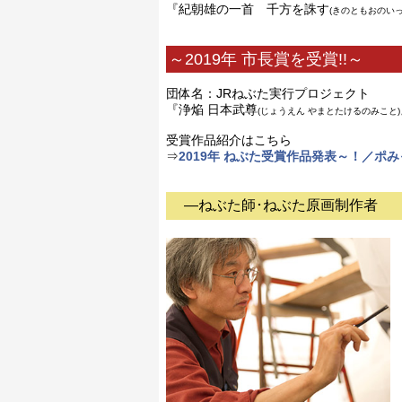
『紀朝雄の一首 千方を誅す
(きのともおのいっ
～2019年 市長賞を受賞!!～
団体名：JRねぶた実行プロジェクト
『浄焔 日本武尊
(じょうえん やまとたけるのみこと)
受賞作品紹介はこちら
⇒
2019年 ねぶた受賞作品発表～！／ポ
―ねぶた師･ねぶた原画制作者