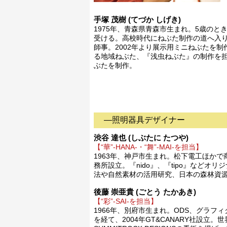
手塚 茂樹 (てづか しげき)
1975年、青森県青森市生まれ。5歳のと
受ける。高校時代にねぶた制作の道へ入り
師事。2002年より展示用ミニねぶたを制
る地域ねぶた、『浅虫ねぶた』の制作を担当
ぶたを制作。
―照明器具デザイナー
渋谷 達也 (しぶたに たつや)
【“華”-HANA-・“舞”-MAI-を担当】
1963年、神戸市生まれ。松下電工ほかで
務所設立。『nido』、『tipo』など
法や自然素材の活用研究、日本の森林資
後藤 崇亜貴 (ごとう たかあき)
【“彩”-SAI-を担当】
1966年、別府市生まれ。ODS、グラフィクス
を経て、2004年GT&CANARY社設立