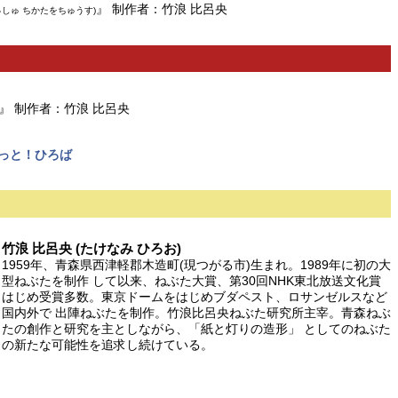
』 制作者：竹浪 比呂央
しゅ ちかたをちゅうす)
』 制作者：竹浪 比呂央
みっと！ひろば
竹浪 比呂央 (たけなみ ひろお)
1959年、青森県西津軽郡木造町(現つがる市)生まれ。1989年に初の大
型ねぶたを制作 して以来、ねぶた大賞、第30回NHK東北放送文化賞
はじめ受賞多数。東京ドームをはじめブダペスト、ロサンゼルスなど
国内外で 出陣ねぶたを制作。竹浪比呂央ねぶた研究所主宰。青森ねぶ
たの創作と研究を主としながら、「紙と灯りの造形」 としてのねぶた
の新たな可能性を追求し続けている。