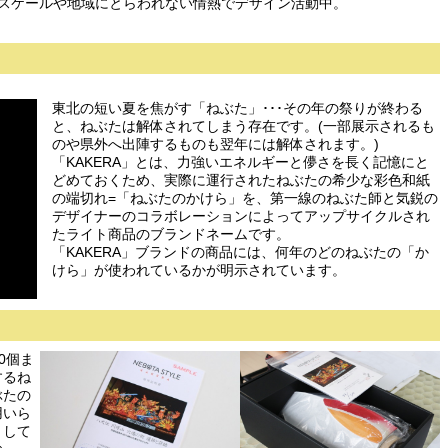
を掲げ、スケールや地域にとらわれない情熱でデザイン活動中。
東北の短い夏を焦がす「ねぶた」･･･その年の祭りが終わる
と、ねぶたは解体されてしまう存在です。(一部展示されるも
のや県外へ出陣するものも翌年には解体されます。)
「KAKERA」とは、力強いエネルギーと儚さを長く記憶にと
どめておくため、実際に運行されたねぶたの希少な彩色和紙
の端切れ=「ねぶたのかけら」を、第一線のねぶた師と気鋭の
デザイナーのコラボレーションによってアップサイクルされ
たライト商品のブランドネームです。
「KAKERA」ブランドの商品には、何年のどのねぶたの「か
けら」が使われているかが明示されています。
0個ま
するね
ぶたの
用いら
として