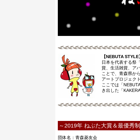
【NEBUTA STYL
日本を代表する祭
貨、生活雑貨、ア
ことで、青森県か
アートプロジェク
ここでは「NEBU
き出した「KAKE
～2019年 ねぶた大賞＆最優秀制
団体名：青森菱友会