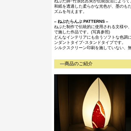
ねぶた師･竹浪比呂央が伝統技法によって
和紙を透過した柔らかな光色が、墨のも
ズムを与えます。
– ねぶたらんぷ PATTERNS –
ねぶた制作で伝統的に使用される文様や
で施した作品です。(写真参照)
どんなインテリアにも合うソフトな色調
ンダントタイプ･スタンドタイプです。
シルクスクリーン印刷を施していない、
―商品のご紹介