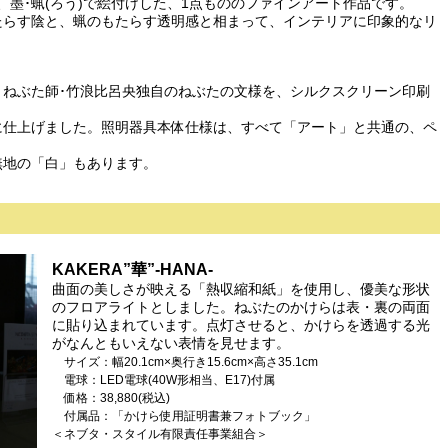
、墨･蝋(ろう)で絵付けした、1点もののファインアート作品です。
たらす陰と、蝋のもたらす透明感と相まって、インテリアに印象的なリ
、ねぶた師･竹浪比呂央独自のねぶたの文様を、シルクスクリーン印刷
に仕上げました。照明器具本体仕様は、すべて「アート」と共通の、ペ
無地の「白」もあります。
KAKERA”華”-HANA-
曲面の美しさが映える「熱収縮和紙」を使用し、優美な形状
のフロアライトとしました。ねぶたのかけらは表・裏の両面
に貼り込まれています。点灯させると、かけらを透過する光
がなんともいえない表情を見せます。
サイズ：幅20.1cm×奥行き15.6cm×高さ35.1cm
電球：LED電球(40W形相当、E17)付属
価格：38,880(税込)
付属品：「かけら使用証明書兼フォトブック」
＜ネブタ・スタイル有限責任事業組合＞