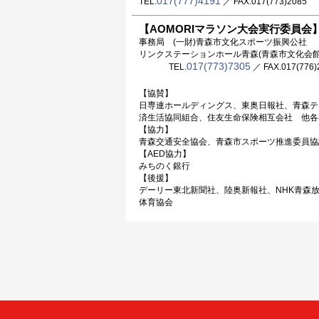
017(777)4191
TEL.
／ FAX.017(773)2085
【AOMORIマラソン大会実行委員会
事務局 (一財)青森市文化スポーツ振興公社
リンクステーションホール青森(青森市文化会館
017(773)7305
TEL.
／ FAX.017(776)
【協賛】
日専連ホールディングス、東奥日報社、青森テ
済生活協同組合、住友生命保険相互会社 他各
【協力】
青森交通安全協会、青森市スポーツ推進委員協
【AED協力】
みちのく銀行
【後援】
デーリー東北新聞社、陸奥新報社、NHK青森
体育協会