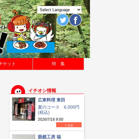
チケット
特 集
イチオシ情報
広東料理 東田
夏のコース 6,000円
(税込)
2026/7/16 9:00
ぐるめ
眼鏡工房 福