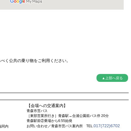
るべく公共の乗り物をご利用ください。
▲上部へ戻る
【会場への交通案内】
青森市営バス
［東部営業所行き］青森駅→合浦公園前バス停 20分
青森駅前②乗場から6:55始発
017(722)6702
お問い合わせ／青森市営バス案内所 TEL.
協同内