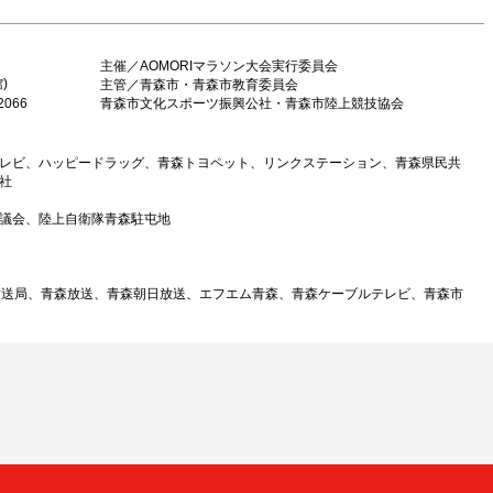
】
主催／AOMORIマラソン大会実行委員会
)
主管／青森市・青森市教育委員会
2066
青森市文化スポーツ振興公社・青森市陸上競技協会
レビ、ハッピードラッグ、青森トヨペット、リンクステーション、青森県民共
社
議会、陸上自衛隊青森駐屯地
放送局、青森放送、青森朝日放送、エフエム青森、青森ケーブルテレビ、青森市