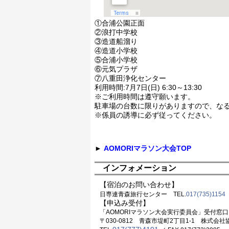
①合浦公園正面
②浪打中学校
③造道船溜り
④造道小学校
⑤合浦小学校
⑥元気プラザ
⑦八重田浄化センター
利用時間:7月7日(日) 6:30～13:30
※ご利用時間は遵守願います。
駐車場の台数に限りがありますので、な
※係員の誘導に必ず従ってください。
►
AOMORIマラソン大会TOP
インフォメーション
【宿泊のお問い合わせ】
日専連青森旅行センター TEL.
017(735)1154
【申込み受付】
「AOMORIマラソン大会実行委員会」受付窓口
〒030-0812 青森市堤町2丁目1-1 株式会社