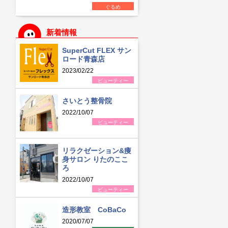
ぐるめ
新着情報
SuperCut FLEX サン
ロード青森店
2023/02/22
ビューティー
さいとう整骨院
2022/10/07
ビューティー
リラクゼーション&痩
身サロン りたのここ
ろ
2022/10/07
ビューティー
造形教室 CoBaCo
2020/07/07