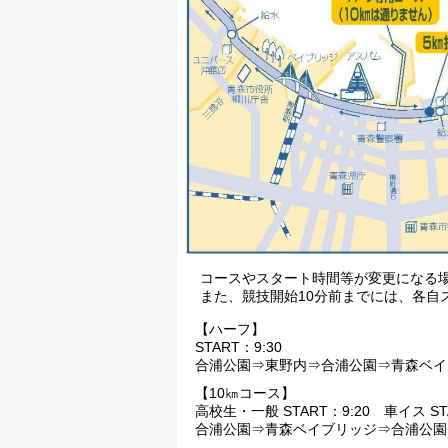
コースやスタート時間等が変更になる
また、競技開始10分前までには、各自
【ハーフ】
START：9:30
合浦公園⇒東野内⇒合浦公園⇒青森ベイ
【10㎞コース】
高校生・一般 START：9:20 車イス STA
合浦公園⇒青森ベイブリッジ⇒合浦公園