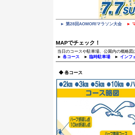
► 第28回AOMORIマラソン大会
► 
MAPでチェック！
当日のコースや駐車場、公園内の概略図
►
各コース
►
臨時駐車場
►
インフ
◆ 各コース