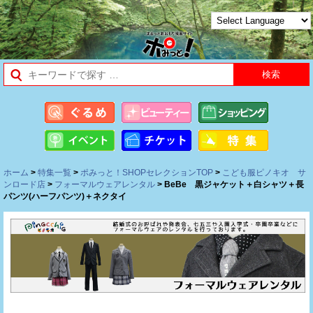
ホーム
>
特集一覧
>
ポみっと！SHOPセレクションTOP
>
こども服ピノキオ サ
ンロード店
>
フォーマルウェアレンタル
> BeBe 黒ジャケット＋白シャツ＋長
パンツ(ハーフパンツ)＋ネクタイ