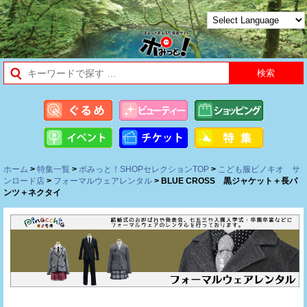
ホーム
>
特集一覧
>
ポみっと！SHOPセレクションTOP
>
こども服ピノキオ サ
ンロード店
>
フォーマルウェアレンタル
> BLUE CROSS 黒ジャケット＋長パ
ンツ＋ネクタイ