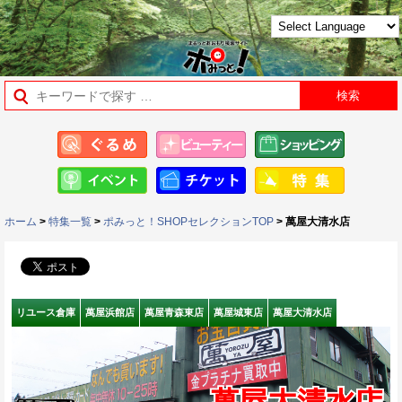
ホーム
>
特集一覧
>
ポみっと！SHOPセレクションTOP
> 萬屋大清水店
リユース倉庫
萬屋浜館店
萬屋青森東店
萬屋城東店
萬屋大清水店