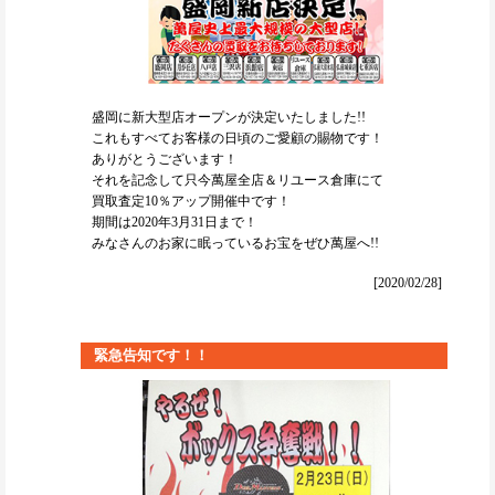
盛岡に新大型店オープンが決定いたしました!!
これもすべてお客様の日頃のご愛顧の賜物です！
ありがとうございます！
それを記念して只今萬屋全店＆リユース倉庫にて
買取査定10％アップ開催中です！
期間は2020年3月31日まで！
みなさんのお家に眠っているお宝をぜひ萬屋へ!!
[2020/02/28]
緊急告知です！！