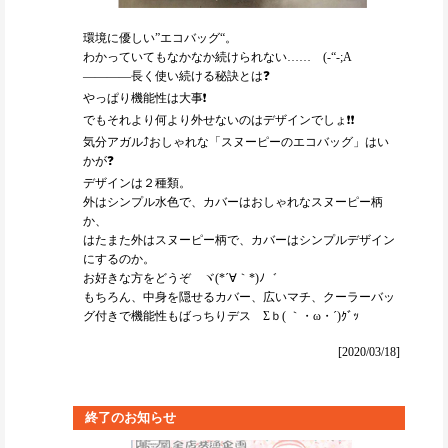
環境に優しい”エコバッグ“。
わかっていてもなかなか続けられない…… (-“-;A
――――長く使い続ける秘訣とは❓
やっぱり機能性は大事❗
でもそれより何より外せないのはデザインでしょ❗❗
気分アガル⤴おしゃれな「スヌーピーのエコバッグ」はい
かが❓
デザインは２種類。
外はシンプル水色で、カバーはおしゃれなスヌーピー柄
か、
はたまた外はスヌーピー柄で、カバーはシンプルデザイン
にするのか。
お好きな方をどうぞ ヾ(*´∀｀*)ﾉ゛
もちろん、中身を隠せるカバー、広いマチ、クーラーバッ
グ付きで機能性もばっちりデス Σｂ( ｀・ω・´)ｸﾞｯ
[2020/03/18]
終了のお知らせ