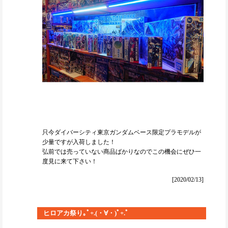
只今ダイバーシティ東京ガンダムベース限定プラモデルが
少量ですが入荷しました！
弘前では売っていない商品ばかりなのでこの機会にぜひ一
度見に来て下さい！
[2020/02/13]
ヒロアカ祭り｡ﾟ+.(・∀・)ﾟ+.ﾟ