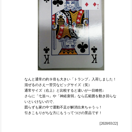
なんと通常の約９倍も大きい「トランプ」入荷しました！
混ぜるのさえ一苦労なビッグサイズ（笑）
通常サイズ（右上）と比較すると違いが一目瞭然↓
さらに「七並べ」や「神経衰弱」なら広範囲を動き回らな
いといけないので、
図らずも家の中で運動不足が解消出来ちゃうっ！
引きこもりがちな方にもうってつけの景品です！
[2020/03/22]