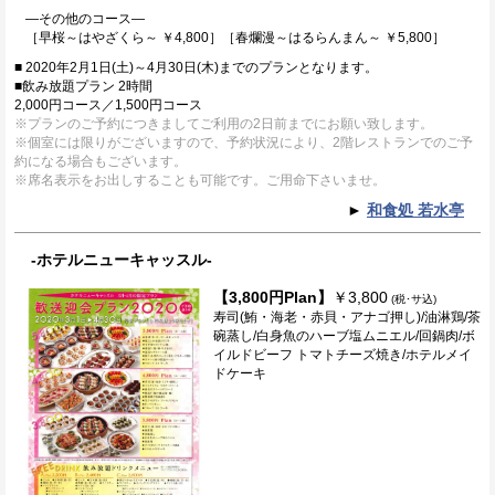
―その他のコース―
［早桜～はやざくら～ ￥4,800］［春爛漫～はるらんまん～ ￥5,800］
■ 2020年2月1日(土)～4月30日(木)までのプランとなります。
■飲み放題プラン 2時間
2,000円コース／1,500円コース
※プランのご予約につきましてご利用の2日前までにお願い致します。
※個室には限りがございますので、予約状況により、2階レストランでのご予
約になる場合もございます。
※席名表示をお出しすることも可能です。ご用命下さいませ。
►
和食処 若水亭
-ホテルニューキャッスル-
【3,800円Plan】
￥3,800
(税･サ込)
寿司(鮪・海老・赤貝・アナゴ押し)/油淋鶏/茶
碗蒸し/白身魚のハーブ塩ムニエル/回鍋肉/ボ
イルドビーフ トマトチーズ焼き/ホテルメイ
ドケーキ