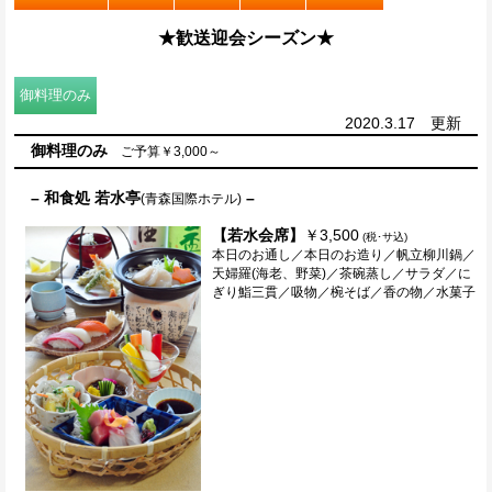
★歓送迎会シーズン★
御料理のみ
2020.3.17 更新
御料理のみ
ご予算￥3,000～
– 和食処 若水亭
–
(青森国際ホテル)
【若水会席】
￥3,500
(税･サ込)
本日のお通し／本日のお造り／帆立柳川鍋／
天婦羅(海老、野菜)／茶碗蒸し／サラダ／に
ぎり鮨三貫／吸物／椀そば／香の物／水菓子