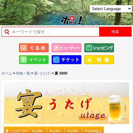
ホーム
>
特集一覧
>
宴-うたげ-
> 宴 3000
宴-うたげ-TOP
￥3,000～
￥4,000～
￥5,000～
￥6,000以上