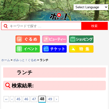
ホーム
>
ポみっと！ぐるめ
> ランチ
ランチ
検索結果:
48
‹‹
‹
45
46
47
49
›