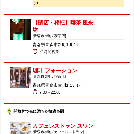
ひ(...
【閉店・移転】喫茶 風来
坊
[青森市街地 / 喫茶店]
青森県青森市新町1-9-19
24時間営業
珈琲 フォーション
[青森市街地 / 喫茶店]
青森県青森市古川1-18-14
7:30～22:00
開放的で光に満ちた快適空間
カフェレストラン スワン
[青森市街地 / カフェレストラン]