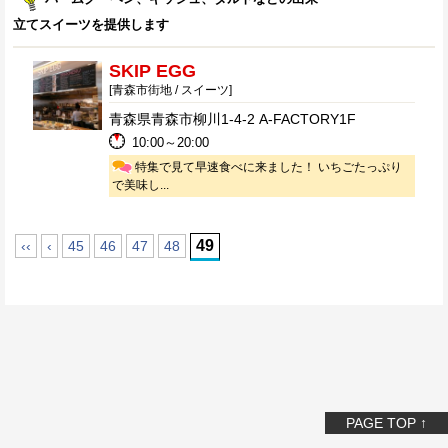
立てスイーツを提供します
SKIP EGG
[青森市街地 / スイーツ]
青森県青森市柳川1-4-2 A-FACTORY1F
10:00～20:00
特集で見て早速食べに来ました！ いちごたっぷり
で美味し...
49
‹‹
‹
45
46
47
48
PAGE TOP ↑