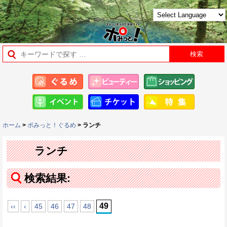
ホーム
>
ポみっと！ぐるめ
> ランチ
ランチ
検索結果:
49
‹‹
‹
45
46
47
48