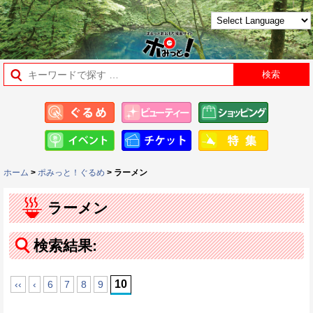
ホーム
>
ポみっと！ぐるめ
> ラーメン
ラーメン
検索結果:
10
‹‹
‹
6
7
8
9