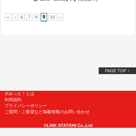
9
‹‹
‹
6
7
8
10
›
PAGE TOP ↑
ポみっと！とは
利用規約
プライバシーポリシー
ご質問・ご要望など掲載情報のお問い合わせ
©LINK STATION Co.,Ltd