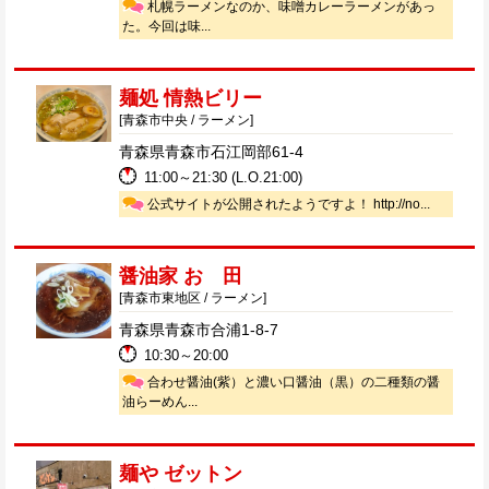
札幌ラーメンなのか、味噌カレーラーメンがあっ
た。今回は味...
麺処 情熱ビリー
[青森市中央 / ラーメン]
青森県青森市石江岡部61-4
11:00～21:30 (L.O.21:00)
公式サイトが公開されたようですよ！ http://no...
醤油家 おゝ田
[青森市東地区 / ラーメン]
青森県青森市合浦1-8-7
10:30～20:00
合わせ醤油(紫）と濃い口醤油（黒）の二種類の醤
油らーめん...
麺や ゼットン