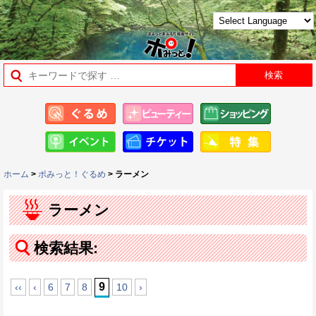
ホーム
>
ポみっと！ぐるめ
> ラーメン
ラーメン
検索結果:
9
‹‹
‹
6
7
8
10
›