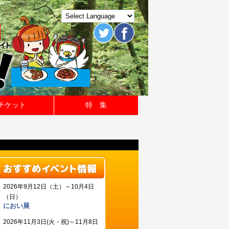
チケット
特 集
青い海と森の音楽祭2
2026年9月12日（土）～10月4日
■日時：
2026年11月3日(火・祝)
（日）
■会場：
におい展
本公演は、公演日によって会場
■チケット料金：
大人3,000円～
2026年11月3日(火・祝)～11月8日