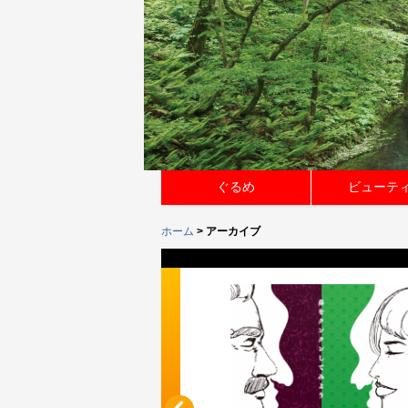
ぐるめ
ビューテ
ホーム
> アーカイブ
SENTS 「動き
ORI」
0日(日)
(最終入場17時30分)