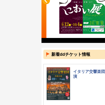
3階 New’sホール
円／当日1,800円 中高生：
円 3歳～小学生：前売500円／
新着ddチケット情報
イタリア交響楽団
演