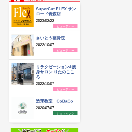
SuperCut FLEX サン
ロード青森店
2023/02/22
ビューティー
さいとう整骨院
2022/10/07
ビューティー
リラクゼーション&痩
身サロン りたのここ
ろ
2022/10/07
ビューティー
造形教室 CoBaCo
2020/07/07
ショッピング