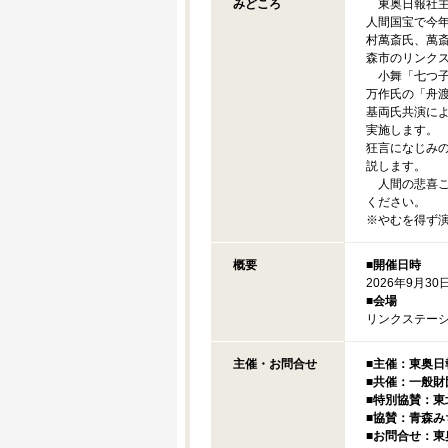
みどころ
東奥日報社主
人間国宝で今
村萬斎氏、萬斎
森市のリンク
小舞「七つ子
万作氏の「舟渡
基両氏共演によ
実施します。
狂言になじみ
説します。
人間の悲喜こ
ください。
※やむを得ず
概要
■
開催日時
2026年9月30日
■
会場
リンクステーシ
主催・お問合せ
■
主催：東奥日
■
共催：一般財
■
特別協賛：東
■
協賛：青森み
■
お問合せ：東