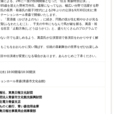
催による、2年に一度の恒例開催となった「狂言 青森特別公演」。
年95歳を迎えた野村万作氏、還暦になってなお、幅広い分野で活躍する野
氏の長男・裕基氏の親子3世代による2年ぶりの公演を9月30日(水)に青
ステーションホール青森で開催いたします。
」「景清後（かげきよのち）」に続き、円熟の技が生む軽やかさが光る
聟(ふなわたしむこ)」、干支の午年にちなんで馬が鍵を握る、萬斎・裕
る狂言「止動方角(しどうほうがく)」と、盛りだくさんのプログラムで
のない方でも楽しめるよう、萬斎氏が公演冒頭で各演目をわかりやすく解
もごもをおおらかに笑い飛ばす、伝統の喜劇舞台の世界をぜひお楽しみ
演目や出演者が変更になる場合があります。あらかじめご了承ください。
(水) 18:00開場/18:30開演
ョンホール青森(青森市文化会館)
報社、東奥日報文化財団
団法人青森市文化観光振興財団
北電力青森支店
ちのく銀行、青い森信用金庫
奥日報社事業局企画事業部