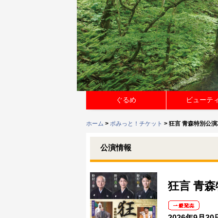
ぐるめ
ビューテ
ホーム
>
ポみっと！チケット
> 狂言 青森特別公演2
公演情報
狂言 青森
2026年9月30日