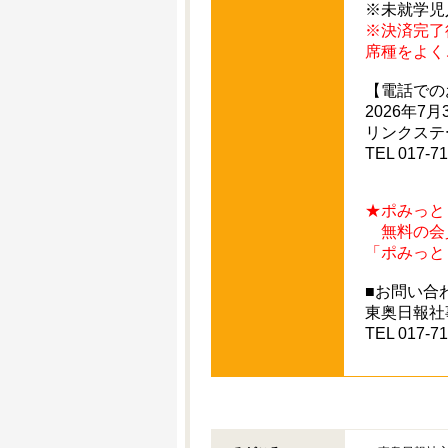
※未就学児
※決済完了
席種をよく
【電話での
2026年7月3
リンクステ
TEL 017-7
★ポみっと
無料の会員
「ポみっと
■お問い
東奥日報
TEL 017-