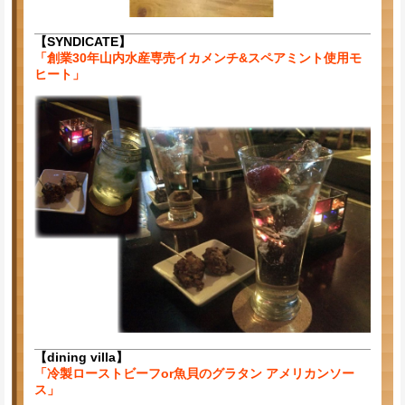
【SYNDICATE】
「創業30年山内水産専売イカメンチ&スペアミント使用モ
ヒート」
【dining villa】
「冷製ローストビーフor魚貝のグラタン アメリカンソー
ス」