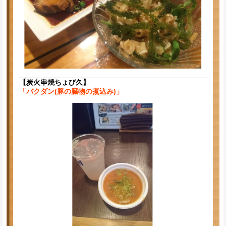
【炭火串焼ちょび久】
「バクダン(豚の臓物の煮込み)」