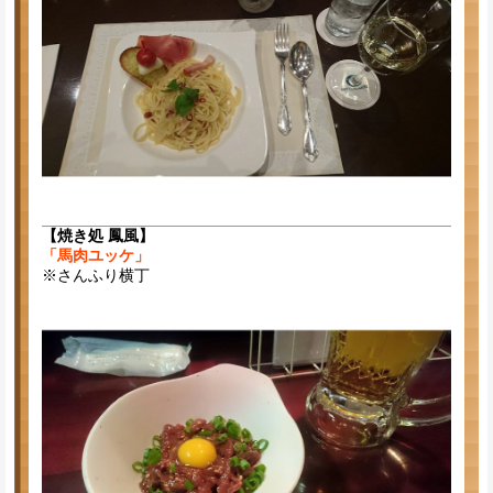
【焼き処 鳳風】
「馬肉ユッケ」
※さんふり横丁