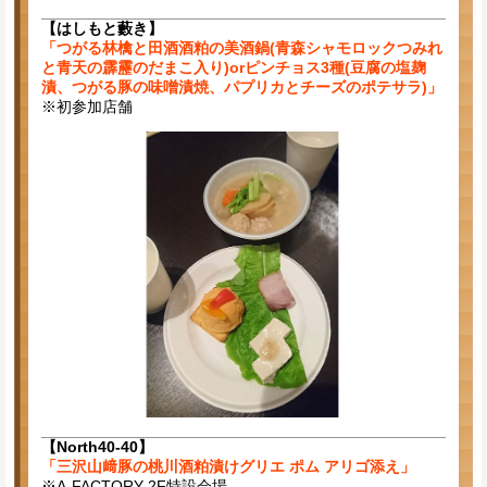
【はしもと藪き】
「つがる林檎と田酒酒粕の美酒鍋(青森シャモロックつみれ
と青天の霹靂のだまこ入り)orピンチョス3種(豆腐の塩麹
漬、つがる豚の味噌漬焼、パプリカとチーズのポテサラ)」
※初参加店舗
【North40-40】
「三沢山﨑豚の桃川酒粕漬けグリエ ポム アリゴ添え」
※A-FACTORY 2F特設会場