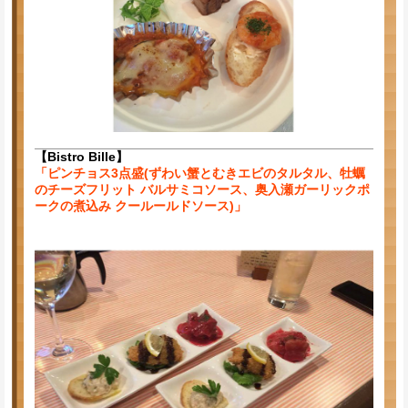
【Bistro Bille】
「ピンチョス3点盛(ずわい蟹とむきエビのタルタル、牡蠣
のチーズフリット バルサミコソース、奥入瀬ガーリックポ
ークの煮込み クールールドソース)」