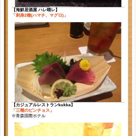
【海鮮居酒屋 ハレ晴レ】
「刺身2種(ハマチ、マグロ)」
【カジュアルレストランkukka】
「三種のピンチョス」
※青森国際ホテル