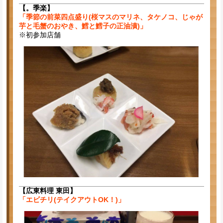
【。季楽】
「季節の前菜四点盛り(桜マスのマリネ、タケノコ、じゃが
芋と毛蟹のおやき、鱈と鱈子の正油漬)」
※初参加店舗
【広東料理 東田】
「エビチリ(テイクアウトOK！)」