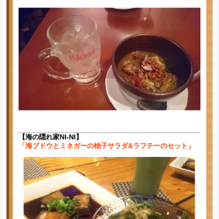
【海の隠れ家NI-NI】
「海ブドウとミネガーの柚子サラダ&ラフテーのセット」