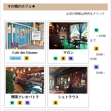
その他のカフェ★
お店の情報は枠内をクリック
朝
～10:00
まで
昼
Cafe des Gitanes
マロン
10:00～
takeout
昼
朝
昼
晩
19:00
晩
19:00～
喫茶クレオパトラ
シュトラウス
朝
昼
晩
昼