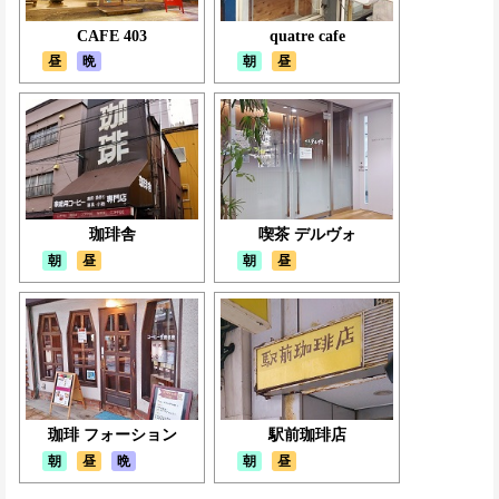
CAFE 403
quatre cafe
昼
晩
朝
昼
珈琲舎
喫茶 デルヴォ
朝
昼
朝
昼
珈琲 フォーション
駅前珈琲店
朝
昼
晩
朝
昼