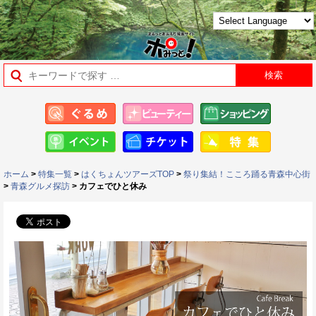
ホーム
>
特集一覧
>
はくちょんツアーズTOP
>
祭り集結！こころ踊る青森中心街
>
青森グルメ探訪
> カフェでひと休み