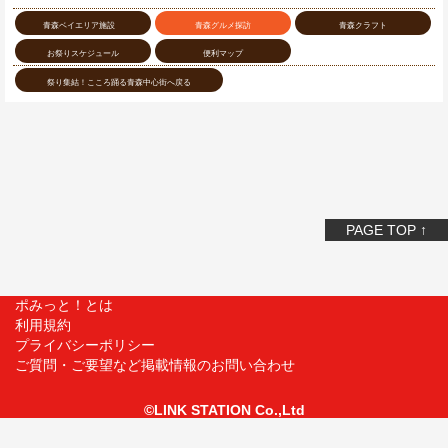
青森ベイエリア施設
青森グルメ探訪
青森クラフト
お祭りスケジュール
便利マップ
祭り集結！こころ踊る青森中心街へ戻る
PAGE TOP ↑
ポみっと！とは
利用規約
プライバシーポリシー
ご質問・ご要望など掲載情報のお問い合わせ
©LINK STATION Co.,Ltd