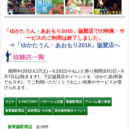
「ゆかたうん・あおもり2015」協賛店での特典・サ
ービスのご利用は終了しました。
⇒「ゆかたうん・あおもり2016」協賛店へ
期間中(2015.6.27(土)～8.23(日)※ねぶた祭り期間(8月2日～8
月7日)は除きます)、下記協賛店やイベントを「ゆかた姿(和装
でもＯＫ)」でご利用いただくとうれしい特典やサービスが受
けられます。
ラビナ
Ａ-FACTORY
パサージュ広場
青森駅周辺
アスパム通り東側
新青森駅周辺
浜田周辺･その他
浴衣姿特典付イベント
新青森駅周辺
全18件