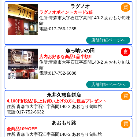
ラグノオ
買
ラグノオポイントカード2倍
住所:青森市大字石江字高間140-2 あおもり旬味
館
電話:017-766-1255
店舗詳細ページへ
魚っ喰いの田
食
店内お好きな商品1品半額!!
住所:青森市大字石江字高間140-2 あおもり旬味
館
電話:017-752-6088
店舗詳細ページへ
永井久慈良餅店
買
4,100円(税込)以上お買い上げの方に粗品プレゼント
住所:青森市大字石江字高間140-2 あおもり旬味館
電話:017-752-6632
あおもり路
買
全商品10%OFF
住所:青森市大字石江字高間140-2 あおもり旬味館