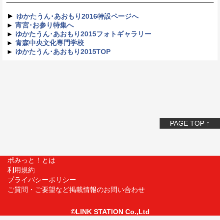
►
ゆかたうん･あおもり2016特設ページへ
►
宵宮･お参り特集へ
►
ゆかたうん･あおもり2015フォトギャラリー
►
青森中央文化専門学校
►
ゆかたうん･あおもり2015TOP
PAGE TOP ↑
ポみっと！とは
利用規約
プライバシーポリシー
ご質問・ご要望など掲載情報のお問い合わせ
©LINK STATION Co.,Ltd