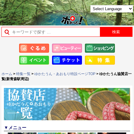
ホーム
>
特集一覧
>
ゆかたうん・あおもり特設ページTOP
> ゆかたうん協賛店一
覧(新青森駅周辺)
▼メニュー