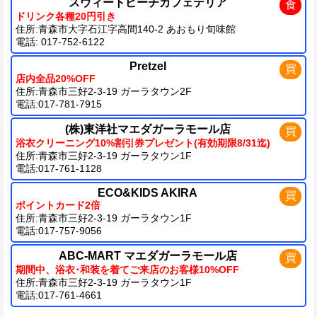
スウィートピーチカフェテリア
食
ドリンク各種20円引き
住所:青森市大字石江字高間140-2 あおもり旬味館
電話: 017-752-6122
Pretzel
買
店内全品20%OFF
住所:青森市三好2-3-19 ガーラタウン2F
電話:017-781-7915
(株)東洋社マエダガーラモール店
買
浴衣クリーニング10%割引券プレゼント(有効期限8/31迄)
住所:青森市三好2-3-19 ガーラタウン1F
電話:017-761-1128
ECO&KIDS AKIRA
買
ポイントカード2倍
住所:青森市三好2-3-19 ガーラタウン1F
電話:017-757-9056
ABC-MART マエダガーラモール店
買
期間中、浴衣･和装を着てご来店のお客様10%OFF
住所:青森市三好2-3-19 ガーラタウン1F
電話:017-761-4661