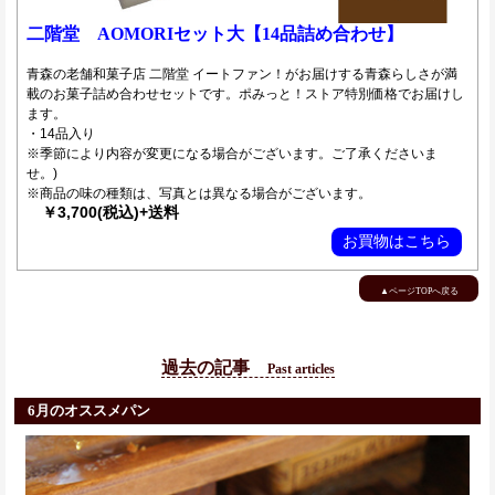
二階堂 AOMORIセット大【14品詰め合わせ】
青森の老舗和菓子店 二階堂 イートファン！がお届けする青森らしさが満
載のお菓子詰め合わせセットです。ポみっと！ストア特別価格でお届けし
ます。
・14品入り
※季節により内容が変更になる場合がございます。ご了承くださいま
せ。)
※商品の味の種類は、写真とは異なる場合がございます。
￥3,700(税込)+送料
お買物はこちら
▲ページTOPへ戻る
過去の記事
Past articles
6月のオススメパン