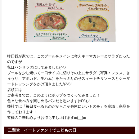
昨日我が家では、このブールをメインに考えキーマカレーとサラダだった
のですが
私はパンサラダにしてみました(^^♪
ブールを少し焼いて一口サイズに切りその上にサラダ（写真：レタス、き
ゅうり、アボカド、生ハム）をたっぷりのせスィートチリソースとシーザ
ードレッシングをかけ頂きました!(^^)!
店頭には
ご参考までに、このようにポップをつくってみました！
色々な食べ方を楽しめるパンだと思います(^O^)／
弊社では「毎日食べるものだからこそ身体にいいものを」を意識し商品を
作っております！
皆様のご来店心よりお待ち申し上げますm(__)m
二階堂・イートファン！でこどもの日