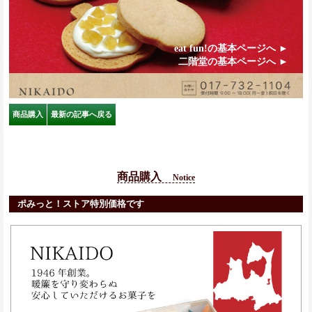
eat fun!の基本ページへ ►
二階堂の基本ページへ ►
商品購入
最新の記事へ戻る
商品購入
Notice
ポみっと！ストア特別価格です