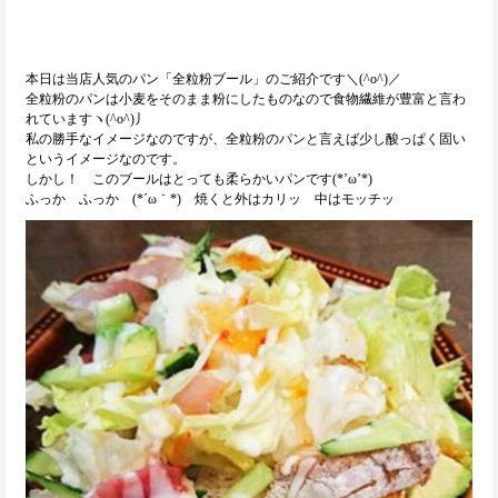
本日は当店人気のパン「全粒粉ブール」のご紹介です＼(^o^)／
全粒粉のパンは小麦をそのまま粉にしたものなので食物繊維が豊富と言わ
れていますヽ(^o^)丿
私の勝手なイメージなのですが、全粒粉のパンと言えば少し酸っぱく固い
というイメージなのです。
しかし！ このブールはとっても柔らかいパンです(*’ω’*)
ふっか ふっか (*´ω｀*) 焼くと外はカリッ 中はモッチッ